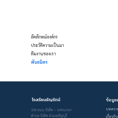
อัตลักษณ์องค์กร
ประวัติความเป็นมา
ทีมงานของเรา
พันธมิตร
โรงเรียนธัญรัตน์
ข้อมูล
บทควา
104 ถนน รังสิต – นครนายก
ตำบล รังสิต อำเภอธัญบุรี
เกี่ยวกั