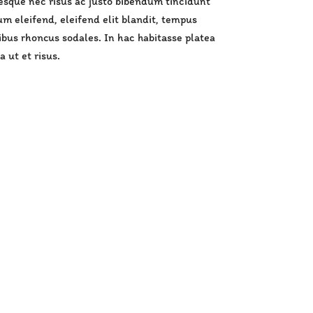
tesque nec risus ac justo bibendum tincidunt
um eleifend, eleifend elit blandit, tempus
pibus rhoncus sodales. In hac habitasse platea
a ut et risus.