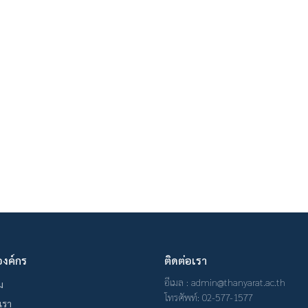
องค์กร
ติดต่อเรา
อีเมล : admin@thanyarat.ac.th
ม
โทรศัพท์: 02-577-1577
บเรา