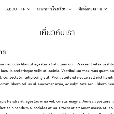
ABOUT TR
มาตรการโรงเรียน
ติดต่อสอบถาม
เกี่ยวกับเรา
ตร
m nec odio blandit egestas et aliquam orci. Praesent vitae vesti
 iaculis scelerisque velit ut lacinia. Vestibulum maximus quam an
t, consectetur adipiscing elit. Proin eleifend neque sed nisl hend
icitur, libero tellus ullamcorper urna, ac vulputate arcu libero h
rpis hendrerit, egestas urna vel, cursus magna. Aenean posuere ni
diet ac bibendum a, sodales at mi. Praesent sit amet massa at leo