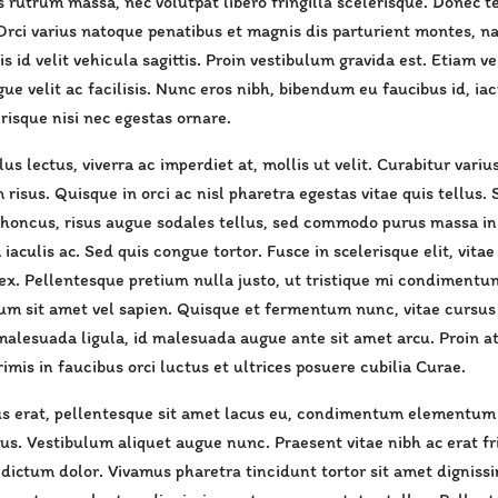
rutrum massa, nec volutpat libero fringilla scelerisque. Donec te
 Orci varius natoque penatibus et magnis dis parturient montes, n
is id velit vehicula sagittis. Proin vestibulum gravida est. Etiam 
ue velit ac facilisis. Nunc eros nibh, bibendum eu faucibus id, ia
isque nisi nec egestas ornare.
lus lectus, viverra ac imperdiet at, mollis ut velit. Curabitur variu
risus. Quisque in orci ac nisl pharetra egestas vitae quis tellus
honcus, risus augue sodales tellus, sed commodo purus massa in l
aculis ac. Sed quis congue tortor. Fusce in scelerisque elit, vit
ex. Pellentesque pretium nulla justo, ut tristique mi condimentum
um sit amet vel sapien. Quisque et fermentum nunc, vitae cursus te
malesuada ligula, id malesuada augue ante sit amet arcu. Proin at
imis in faucibus orci luctus et ultrices posuere cubilia Curae.
s erat, pellentesque sit amet lacus eu, condimentum elementum ni
us. Vestibulum aliquet augue nunc. Praesent vitae nibh ac erat frin
 dictum dolor. Vivamus pharetra tincidunt tortor sit amet dignissi