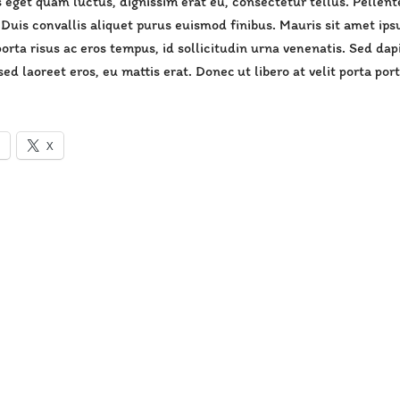
 eget quam luctus, dignissim erat eu, consectetur tellus. Pellen
 Duis convallis aliquet purus euismod finibus. Mauris sit amet ips
orta risus ac eros tempus, id sollicitudin urna venenatis. Sed da
sed laoreet eros, eu mattis erat. Donec ut libero at velit porta port
X