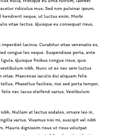
llus nulla, tristique eu urna rutrum, laoreet
ascetur ridiculus mus. Sed non pulvinar ipsum.
vel hendrerit neque, ut luctus enim. Morbi
culis vitae lectus. Quisque eu consequat risus.
s imperdiet lacinia. Curabitur vitae venenatis ex,
. Sed congue leo neque. Suspendisse porta, ante
igula. Quisque finibus congue risus, quis
ae vestibulum nibh. Nunc ut ex nec sem luctus
 vitae. Maecenas iaculis dui aliquam felis
llus. Phasellus facilisis, nisi sed porta tempor,
 felis nec lacus eleifend varius. Vestibulum
bh. Nullam at lectus sodales, ornare leo in,
gilla varius. Vivamus nisi mi, suscipit vel nibh
m. Mauris dignissim risus ut risus volutpat