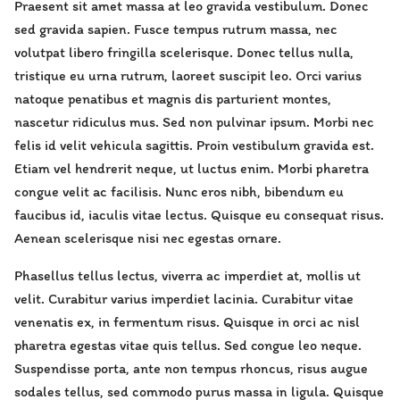
Praesent sit amet massa at leo gravida vestibulum. Donec
sed gravida sapien. Fusce tempus rutrum massa, nec
volutpat libero fringilla scelerisque. Donec tellus nulla,
tristique eu urna rutrum, laoreet suscipit leo. Orci varius
natoque penatibus et magnis dis parturient montes,
nascetur ridiculus mus. Sed non pulvinar ipsum. Morbi nec
felis id velit vehicula sagittis. Proin vestibulum gravida est.
Etiam vel hendrerit neque, ut luctus enim. Morbi pharetra
congue velit ac facilisis. Nunc eros nibh, bibendum eu
faucibus id, iaculis vitae lectus. Quisque eu consequat risus.
Aenean scelerisque nisi nec egestas ornare.
Phasellus tellus lectus, viverra ac imperdiet at, mollis ut
velit. Curabitur varius imperdiet lacinia. Curabitur vitae
venenatis ex, in fermentum risus. Quisque in orci ac nisl
pharetra egestas vitae quis tellus. Sed congue leo neque.
Suspendisse porta, ante non tempus rhoncus, risus augue
sodales tellus, sed commodo purus massa in ligula. Quisque