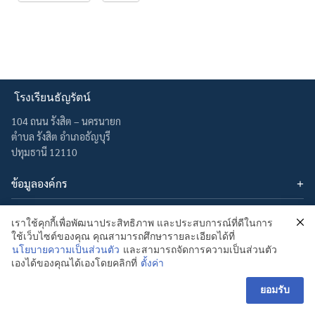
โรงเรียนธัญรัตน์
Search
Search
104 ถนน รังสิต – นครนายก
for:
ตำบล รังสิต อำเภอธัญบุรี
ปทุมธานี 12110
ข้อมูลองค์กร
บทความ
ติดต่อเรา
เกี่ยวกับเรา
เราใช้คุกกี้เพื่อพัฒนาประสิทธิภาพ และประสบการณ์ที่ดีในการ
อีเมล : admin@thanyarat.ac.th
ใช้เว็บไซต์ของคุณ คุณสามารถศึกษารายละเอียดได้ที่
นโยบายความเป็นส่วนตัว
เครือข่ายสังคมออนไลน์
โทรศัพท์: 02-577-1577
นโยบายความเป็นส่วนตัว
และสามารถจัดการความเป็นส่วนตัว
เองได้ของคุณได้เองโดยคลิกที่
ตั้งค่า
ยอมรับ
โรงเรียนธัญรัตน์ สำนักงานเขตพื้นที่การศึกษามธยมศึกษาปทุมธานี