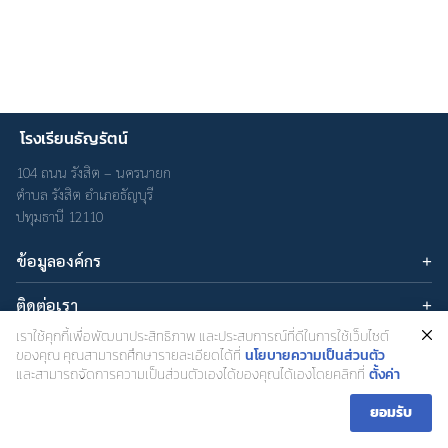
โรงเรียนธัญรัตน์
Search
Search
104 ถนน รังสิต – นครนายก
for:
ตำบล รังสิต อำเภอธัญบุรี
ปทุมธานี 12110
ข้อมูลองค์กร
บทความ
ติดต่อเรา
เกี่ยวกับเรา
อีเมล : admin@thanyarat.ac.th
เราใช้คุกกี้เพื่อพัฒนาประสิทธิภาพ และประสบการณ์ที่ดีในการใช้เว็บไซต์
นโยบายความเป็นส่วนตัว
เครือข่ายสังคมออนไลน์
โทรศัพท์: 02-577-1577
ของคุณ คุณสามารถศึกษารายละเอียดได้ที่
นโยบายความเป็นส่วนตัว
และสามารถจัดการความเป็นส่วนตัวเองได้ของคุณได้เองโดยคลิกที่
ตั้งค่า
ยอมรับ
โรงเรียนธัญรัตน์ สำนักงานเขตพื้นที่การศึกษามธยมศึกษาปทุมธานี