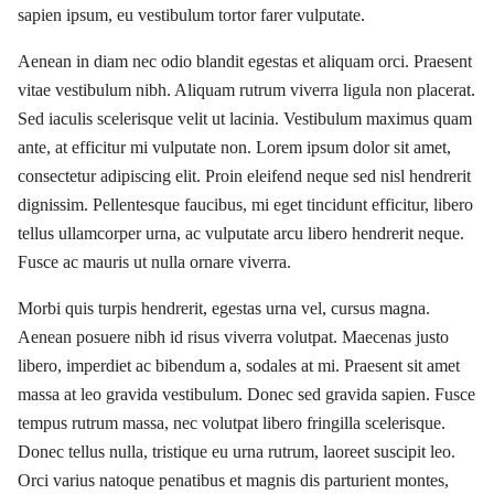
sapien ipsum, eu vestibulum tortor farer vulputate.
Aenean in diam nec odio blandit egestas et aliquam orci. Praesent
vitae vestibulum nibh. Aliquam rutrum viverra ligula non placerat.
Sed iaculis scelerisque velit ut lacinia. Vestibulum maximus quam
ante, at efficitur mi vulputate non. Lorem ipsum dolor sit amet,
consectetur adipiscing elit. Proin eleifend neque sed nisl hendrerit
dignissim. Pellentesque faucibus, mi eget tincidunt efficitur, libero
tellus ullamcorper urna, ac vulputate arcu libero hendrerit neque.
Fusce ac mauris ut nulla ornare viverra.
Morbi quis turpis hendrerit, egestas urna vel, cursus magna.
Aenean posuere nibh id risus viverra volutpat. Maecenas justo
libero, imperdiet ac bibendum a, sodales at mi. Praesent sit amet
massa at leo gravida vestibulum. Donec sed gravida sapien. Fusce
tempus rutrum massa, nec volutpat libero fringilla scelerisque.
Donec tellus nulla, tristique eu urna rutrum, laoreet suscipit leo.
Orci varius natoque penatibus et magnis dis parturient montes,