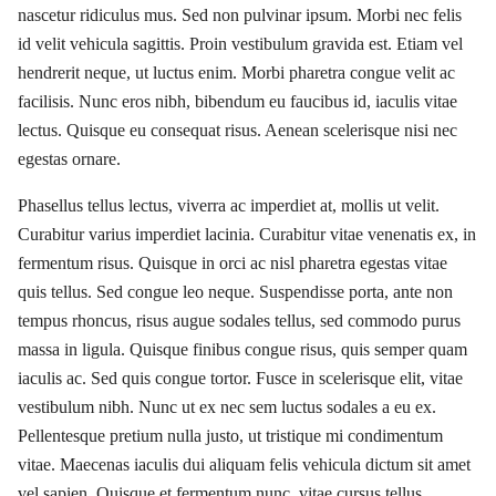
nascetur ridiculus mus. Sed non pulvinar ipsum. Morbi nec felis
id velit vehicula sagittis. Proin vestibulum gravida est. Etiam vel
hendrerit neque, ut luctus enim. Morbi pharetra congue velit ac
facilisis. Nunc eros nibh, bibendum eu faucibus id, iaculis vitae
lectus. Quisque eu consequat risus. Aenean scelerisque nisi nec
egestas ornare.
Phasellus tellus lectus, viverra ac imperdiet at, mollis ut velit.
Curabitur varius imperdiet lacinia. Curabitur vitae venenatis ex, in
fermentum risus. Quisque in orci ac nisl pharetra egestas vitae
quis tellus. Sed congue leo neque. Suspendisse porta, ante non
tempus rhoncus, risus augue sodales tellus, sed commodo purus
massa in ligula. Quisque finibus congue risus, quis semper quam
iaculis ac. Sed quis congue tortor. Fusce in scelerisque elit, vitae
vestibulum nibh. Nunc ut ex nec sem luctus sodales a eu ex.
Pellentesque pretium nulla justo, ut tristique mi condimentum
vitae. Maecenas iaculis dui aliquam felis vehicula dictum sit amet
vel sapien. Quisque et fermentum nunc, vitae cursus tellus.