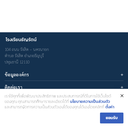
โรงเรียนธัญรัตน์
Search
Search
104 ถนน รังสิต – นครนายก
for:
ตำบล รังสิต อำเภอธัญบุรี
ปทุมธานี 12110
ข้อมูลองค์กร
บทความ
ติดต่อเรา
เกี่ยวกับเรา
อีเมล : admin@thanyarat.ac.th
เราใช้คุกกี้เพื่อพัฒนาประสิทธิภาพ และประสบการณ์ที่ดีในการใช้เว็บไซต์
นโยบายความเป็นส่วนตัว
เครือข่ายสังคมออนไลน์
โทรศัพท์: 02-577-1577
ของคุณ คุณสามารถศึกษารายละเอียดได้ที่
นโยบายความเป็นส่วนตัว
และสามารถจัดการความเป็นส่วนตัวเองได้ของคุณได้เองโดยคลิกที่
ตั้งค่า
ยอมรับ
โรงเรียนธัญรัตน์ สำนักงานเขตพื้นที่การศึกษามธยมศึกษาปทุมธานี