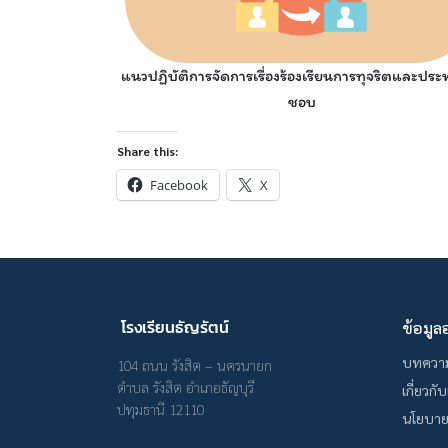
แนวปฏิบัติการจัดการเรื่องร้องเรียนการทุจริตและประ
ชอบ
Share this:
Facebook
X
โรงเรียนธัญรัตน์
ข้อมูล
บทควา
104 ถนน รังสิต – นครนายก
ตำบล รังสิต อำเภอธัญบุรี
เกี่ยวกั
ปทุมธานี 12110
นโยบาย