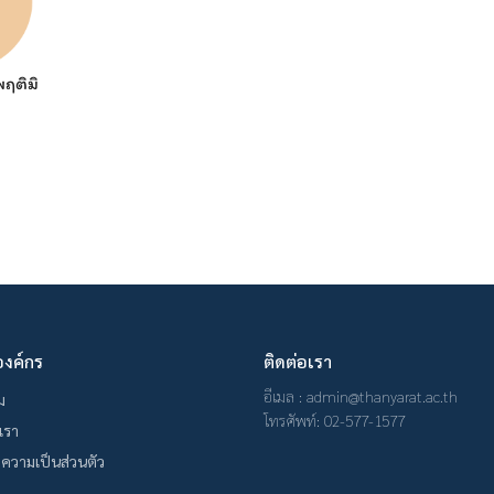
พฤติมิ
องค์กร
ติดต่อเรา
อีเมล : admin@thanyarat.ac.th
ม
โทรศัพท์: 02-577-1577
บเรา
ความเป็นส่วนตัว