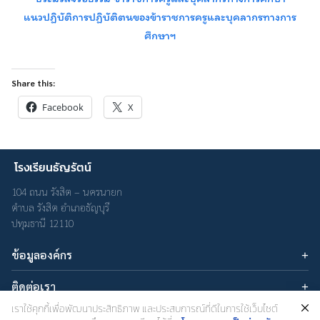
แนวปฏิบัติการปฏิบัติตนของข้าราชการครูและบุคลากรทางการ
ศึกษาฯ
Share this:
Facebook
X
Search
Search
for:
โรงเรียนธัญรัตน์
104 ถนน รังสิต – นครนายก
ตำบล รังสิต อำเภอธัญบุรี
ปทุมธานี 12110
ข้อมูลองค์กร
บทความ
ติดต่อเรา
เกี่ยวกับเรา
อีเมล : admin@thanyarat.ac.th
เราใช้คุกกี้เพื่อพัฒนาประสิทธิภาพ และประสบการณ์ที่ดีในการใช้เว็บไซต์
นโยบายความเป็นส่วนตัว
เครือข่ายสังคมออนไลน์
โทรศัพท์: 02-577-1577