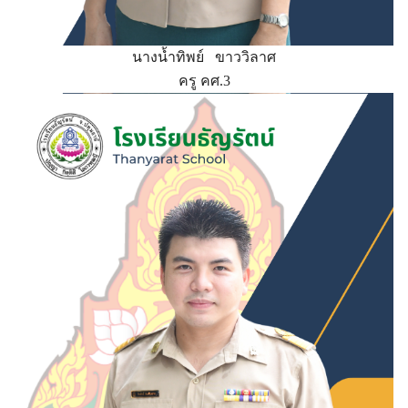
นางน้ำทิพย์ ขาววิลาศ
ครู คศ.3