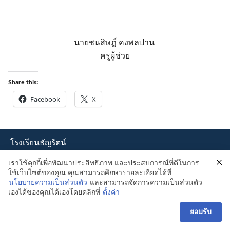
นายชนสิษฎ์ คงพลปาน
ครูผู้ช่วย
Share this:
Facebook
X
โรงเรียนธัญรัตน์
104 ถนน รังสิต – นครนายก
เราใช้คุกกี้เพื่อพัฒนาประสิทธิภาพ และประสบการณ์ที่ดีในการ
ตำบล รังสิต อำเภอธัญบุรี
ใช้เว็บไซต์ของคุณ คุณสามารถศึกษารายละเอียดได้ที่
ปทุมธานี 12110
นโยบายความเป็นส่วนตัว
และสามารถจัดการความเป็นส่วนตัว
เองได้ของคุณได้เองโดยคลิกที่
ตั้งค่า
ข้อมูลองค์กร
ยอมรับ
บทความ
ติดต่อเรา