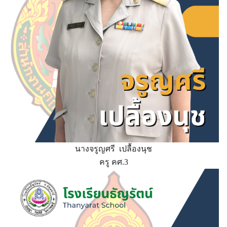
นางจรูญศรี เปลื้องนุช
ครู คศ.3