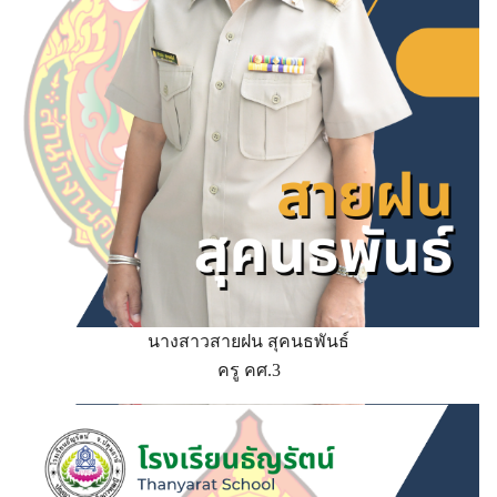
นางสาวสายฝน สุคนธพันธ์
ครู คศ.3