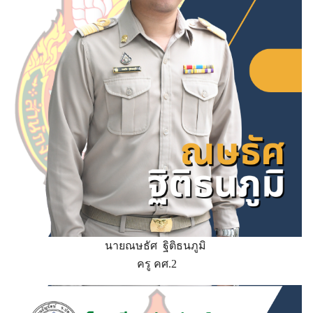
นายณษธัศ ฐิติธนภูมิ
ครู คศ.2