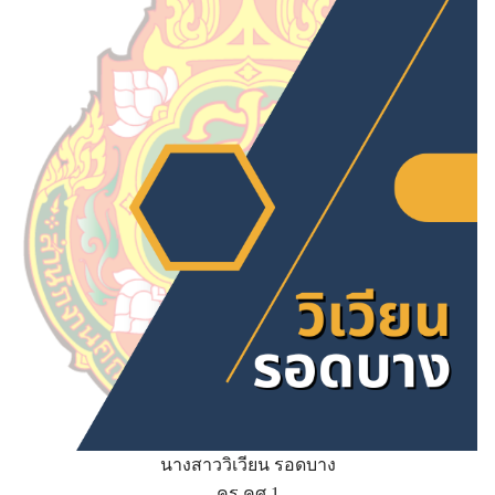
นางสาววิเวียน รอดบาง
ครู คศ.1