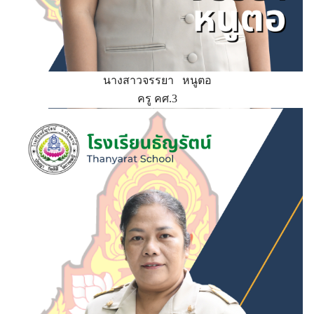
นางสาวจรรยา หนูตอ
ครู คศ.3