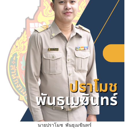
นายปราโมช พันธุเมฆินทร์