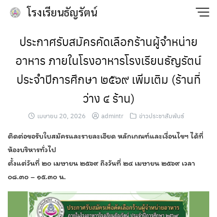
Skip
โรงเรียนธัญรัตน์
to
content
ประกาศรับสมัครคัดเลือกร้านผู้จำหน่าย
อาหาร ภายในโรงอาหารโรงเรียนธัญรัตน์
ประจำปีการศึกษา ๒๕๖๙ เพิ่มเติม (ร้านที่
ว่าง ๔ ร้าน)
เมษายน 20, 2026
admintr
ข่าวประชาสัมพันธ์
ติดต่อขอรับใบสมัครและรายละเอียด หลักเกณฑ์และเงื่อนไขฯ ได้ที่
ห้องบริหารทั่วไป
ตั้งแต่วันที่ ๒๐ เมษายน ๒๕๖๙ ถึงวันที่ ๒๔ เมษายน ๒๕๖๙ เวลา
๐๘.๓๐ – ๑๕.๓๐ น.