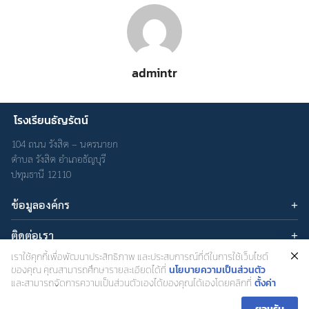
admintr
โรงเรียนธัญรัตน์
104 ถนน รังสิต – นครนายก
ตำบล รังสิต อำเภอธัญบุรี
ปทุมธานี 12110
ข้อมูลองค์กร
บทความ
ติดต่อเรา
เกี่ยวกับเรา
อีเมล : admin@thanyarat.ac.th
เราใช้คุกกี้เพื่อพัฒนาประสิทธิภาพ และประสบการณ์ที่ดีในการใช้เว็บไซต์
นโยบายความเป็นส่วนตัว
เครือข่ายสังคมออนไลน์
โทรศัพท์: 02-577-1577
ของคุณ คุณสามารถศึกษารายละเอียดได้ที่
นโยบายความเป็นส่วนตัว
และสามารถจัดการความเป็นส่วนตัวเองได้ของคุณได้เองโดยคลิกที่
ตั้งค่า