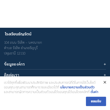
โรงเรียนธัญรัตน์
Search
Search
104 ถนน รังสิต – นครนายก
for:
ตำบล รังสิต อำเภอธัญบุรี
ปทุมธานี 12110
ข้อมูลองค์กร
บทความ
ติดต่อเรา
เกี่ยวกับเรา
อีเมล : admin@thanyarat.ac.th
เราใช้คุกกี้เพื่อพัฒนาประสิทธิภาพ และประสบการณ์ที่ดีในการใช้เว็บไซต์
นโยบายความเป็นส่วนตัว
เครือข่ายสังคมออนไลน์
โทรศัพท์: 02-577-1577
ของคุณ คุณสามารถศึกษารายละเอียดได้ที่
นโยบายความเป็นส่วนตัว
และสามารถจัดการความเป็นส่วนตัวเองได้ของคุณได้เองโดยคลิกที่
ตั้งค่า
ยอมรับ
โรงเรียนธัญรัตน์ สำนักงานเขตพื้นที่การศึกษามธยมศึกษาปทุมธานี