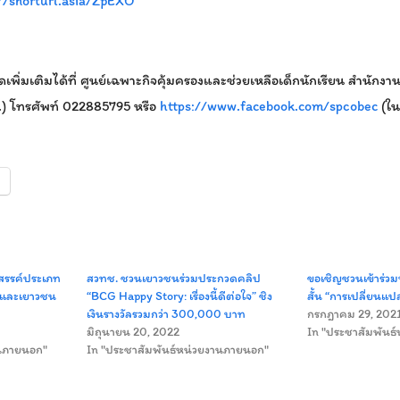
://shorturl.asia/ZpEXO
พิ่มเติมได้ที่ ศูนย์เฉพาะกิจคุ้มครองและช่วยเหลือเด็กนักเรียน สำนั
ฐ.) โทรศัพท์ 022885795 หรือ
https://www.facebook.com/spcobec
(ใน
งสรรค์ประเภท
สวทช. ชวนเยาวชนร่วมประกวดคลิป
ขอเชิญชวนเข้าร่ว
็กและเยาวชน
“BCG Happy Story: เรื่องนี้ดีต่อใจ” ชิง
สั้น “การเปลี่ยนแป
เงินรางวัลรวมกว่า 300,000 บาท
กรกฎาคม 29, 202
มิถุนายน 20, 2022
In "ประชาสัมพันธ
านภายนอก"
In "ประชาสัมพันธ์หน่วยงานภายนอก"