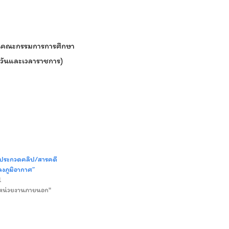
กงานคณะกรรมการการศึกษา
วันและเวลาราชการ)
มประกวดคลิป/สารคดี
ลงภูมิอากาศ”
1
์หน่วยงานภายนอก"