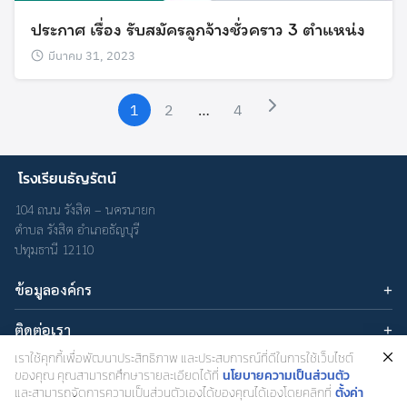
ประกาศ เรื่อง รับสมัครลูกจ้างชั่วคราว 3 ตำแหน่ง
มีนาคม 31, 2023
1
2
…
4
โรงเรียนธัญรัตน์
104 ถนน รังสิต – นครนายก
ตำบล รังสิต อำเภอธัญบุรี
ปทุมธานี 12110
ข้อมูลองค์กร
บทความ
ติดต่อเรา
เกี่ยวกับเรา
อีเมล : admin@thanyarat.ac.th
เราใช้คุกกี้เพื่อพัฒนาประสิทธิภาพ และประสบการณ์ที่ดีในการใช้เว็บไซต์
นโยบายความเป็นส่วนตัว
เครือข่ายสังคมออนไลน์
โทรศัพท์: 02-577-1577
ของคุณ คุณสามารถศึกษารายละเอียดได้ที่
นโยบายความเป็นส่วนตัว
และสามารถจัดการความเป็นส่วนตัวเองได้ของคุณได้เองโดยคลิกที่
ตั้งค่า