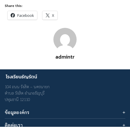
Share this:
Facebook
X
admintr
Search
Search
for:
โรงเรียนธัญรัตน์
104 ถนน รังสิต – นครนายก
ตำบล รังสิต อำเภอธัญบุรี
ปทุมธานี 12110
ข้อมูลองค์กร
บทความ
ติดต่อเรา
เกี่ยวกับเรา