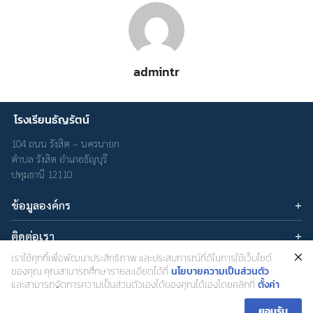
admintr
โรงเรียนธัญรัตน์
104 ถนน รังสิต – นครนายก
ตำบล รังสิต อำเภอธัญบุรี
ปทุมธานี 12110
ข้อมูลองค์กร
บทความ
ติดต่อเรา
เกี่ยวกับเรา
อีเมล : admin@thanyarat.ac.th
เราใช้คุกกี้เพื่อพัฒนาประสิทธิภาพ และประสบการณ์ที่ดีในการใช้เว็บไซต์
นโยบายความเป็นส่วนตัว
เครือข่ายสังคมออนไลน์
โทรศัพท์: 02-577-1577
ของคุณ คุณสามารถศึกษารายละเอียดได้ที่
นโยบายความเป็นส่วนตัว
และสามารถจัดการความเป็นส่วนตัวเองได้ของคุณได้เองโดยคลิกที่
ตั้งค่า
ยอมรับ