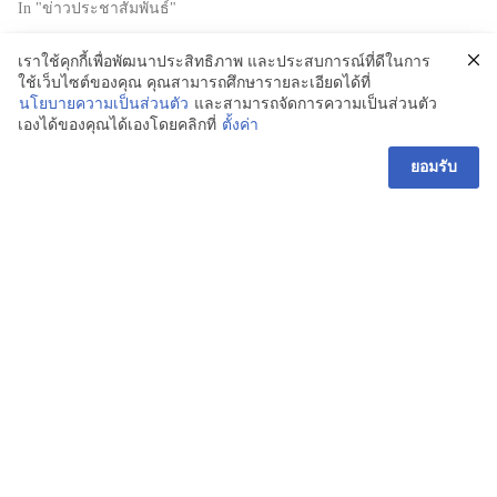
In "ข่าวประชาสัมพันธ์"
เราใช้คุกกี้เพื่อพัฒนาประสิทธิภาพ และประสบการณ์ที่ดีในการ
ใช้เว็บไซต์ของคุณ คุณสามารถศึกษารายละเอียดได้ที่
นโยบายความเป็นส่วนตัว
และสามารถจัดการความเป็นส่วนตัว
เองได้ของคุณได้เองโดยคลิกที่
ตั้งค่า
admintr
ยอมรับ
โรงเรียนธัญรัตน์
104 ถนน รังสิต – นครนายก
ตำบล รังสิต อำเภอธัญบุรี
ปทุมธานี 12110
ข้อมูลองค์กร
บทความ
ติดต่อเรา
เกี่ยวกับเรา
อีเมล : admin@thanyarat.ac.th
นโยบายความเป็นส่วนตัว
เครือข่ายสังคมออนไลน์
โทรศัพท์: 02-577-1577