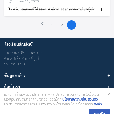
เมษายน 11, 2020
โรงเรียนธัญรัตน์ได้ออกหนังสือรับรองการพักอาศัยอยู่จริง […]
1
2
3
Search
โรงเรียนธัญรัตน์
Search
for:
104 ถนน รังสิต – นครนายก
ตำบล รังสิต อำเภอธัญบุรี
ปทุมธานี 12110
ข้อมูลองค์กร
บทความ
ติดต่อเรา
เกี่ยวกับเรา
อีเมล : admin@thanyarat.ac.th
เราใช้คุกกี้เพื่อพัฒนาประสิทธิภาพ และประสบการณ์ที่ดีในการใช้เว็บไซต์
นโยบายความเป็นส่วนตัว
เครือข่ายสังคมออนไลน์
โทรศัพท์: 02-577-1577
ของคุณ คุณสามารถศึกษารายละเอียดได้ที่
นโยบายความเป็นส่วนตัว
และสามารถจัดการความเป็นส่วนตัวเองได้ของคุณได้เองโดยคลิกที่
ตั้งค่า
ยอมรับ